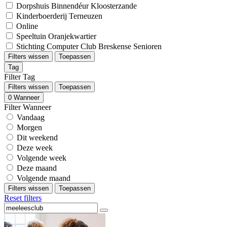
Dorpshuis Binnendéur Kloosterzande
Kinderboerderij Terneuzen
Online
Speeltuin Oranjekwartier
Stichting Computer Club Breskense Senioren
Filters wissen
Toepassen
Tag
Filter Tag
Filters wissen
Toepassen
0
Wanneer
Filter Wanneer
Vandaag
Morgen
Dit weekend
Deze week
Volgende week
Deze maand
Volgende maand
Filters wissen
Toepassen
Reset filters